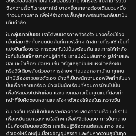
จังหวะของลมหายใจ และยอมรับว่าบางครั้งเราไม่สามารถไป
ถึงความเร็วที่เราอยากได้ บางครั้งเราอาจต้องเดินขวบหนึ่ง
ก้าวบนทางลาด เพื่อให้ร่างกายฟื้นฟูและพร้อมที่จะกลับมาปั่น
เต็มกำลัง
ในกลุ่มชาวปั่น88 เราได้พบมิตรภาพที่จริงใจ บางครั้งมีช่วง
เย็นที่สมาชิกทั้งหมดนัดกันที่คาเฟ่เล็กๆ ใกล้ทางที่เราใช้ เป็นที่
แบ่งปันเรื่องราว การชวนกันไปปั่นพร้อมกัน และการให้กำลัง
ใจกันในวันที่ใครบางคนรู้สึกท้อ เราแบ่งปันเส้นทาง รูปถ่ายและ
ข้อแนะนำเล็กๆ น้อยๆ เช่น วิธีดูแลชุดปั่นให้แห้งไวหลังฝน
หรือวิธีเติมพลังด้วยอาหารง่ายๆ ก่อนออกจากบ้าน ทุกคน
มักมีเรื่องราวของตัวเอง บ้างก็เป็นพนักงานออฟฟิศที่กลับมา
ปั่นเพื่อคลายเครียด บ้างเป็นนักเรียนที่หอบการบ้านไปปั่น
เพื่อให้สมองได้พักผ่อน และบางคนอาจเป็นคุณแม่ที่ต้องทำ
หน้าที่รับผิดชอบหลานและยังหาตัวเองให้เจอในระหว่างวัน
ในบางวัน เราไม่ได้ปั่นเพราะต้องการแสดงความเร็ว แต่เราไป
เพื่อเหยียดขาและหายใจลึกๆ เพื่อให้จิตใจสงบ การปั่นกลาย
เป็นห้องเรียนของชีวิต เราเรียนรู้วิธีอดทนต่อระยะทาง สอน
ตัวเองให้ยืดหยุ่นเมื่อเผชิญอุปสรรค และค้นหาความสุขในทุก