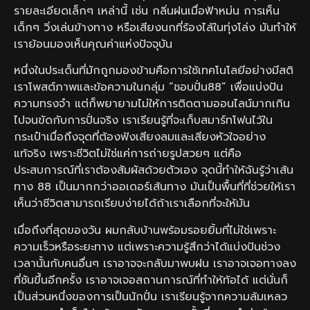
รายละเอียดเล็กๆ เหล่านี้ เช่น กลิ่นฝนเมื่อฟ้าหม่น การเห็น
เด็กๆ วิ่งเล่นข้างทาง หรือเสียงนกที่ร้องไล้ในทุ่งโล่ง มันทำให้
เราย้อนมองเห็นคุณค่าแห่งปัจจุบัน
หนึ่งในประเด็นที่มักถูกมองข้ามคือการใช้เทคโนโลยีอย่างมีสติ
เราโพสต์ภาพและข้อความในกลุ่ม “ชอบปั่น88” เพื่อแบ่งปัน
ความทรงจำ แต่ก็พยายามไม่ให้การติดตามออนไลน์มากเกิน
ไปจนขัดกับการปั่นจริง เราเรียนรู้ที่จะเก็บสมาร์ทโฟนไว้ใน
กระเป๋าเมื่อถึงจุดที่ต้องฟังเสียงลมและเสียงหัวใจอย่าง
แท้จริง เพราะชีวิตไม่ใช่แค่การถ่ายรูปสวยๆ แต่คือ
ประสบการณ์ที่เราต้องสัมผัสด้วยตัวเอง จุดนี้ทำให้ฉันรู้ว่าเส้น
ทาง 88 เป็นมากกว่าออเดอร์เส้นทาง มันเป็นพื้นที่ที่ช่วยให้เรา
เห็นว่าชีวิตสามารถเรียบง่ายได้ถ้าเราเลือกที่จะให้มัน
เมื่อถึงที่สุดของวัน ผมกลับบ้านพร้อมรอยยิ้มที่ไม่ใช่เพราะ
ความเร็วหรือระยะทาง แต่เพราะความรู้สึกว่าได้แบ่งปันช่วง
เวลานั้นกับคนอื่นๆ เราอาจจะกลับมาพบฝน เราอาจเจอทางลง
ที่ชันขึ้นอีกครั้ง เราอาจเจอสถานการณ์ที่ทำให้ท้อได้ แต่นั่นก็
เป็นส่วนหนึ่งของการเป็นนักปั่น เราเรียนรู้จากความล้มเหลว