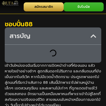
สมัครสมาชิก
รับโบนัส
ชอบปั่น88
สารบัญ
เช้าวันใหม่ของฉันเริ่มจากการเปิดหน้าต่างที่ห้องนอน แล้ว
หายใจเข้าอย่างช้าๆ สูดกลิ่นดอกไม้ริมทาง และกลิ่นถนนที่ยัง
เย็นจากไนต์เวิค หากไม่มีขวดน้ำติดกราม ประตูรถพาออกไป
สู่ถนนที่เรียกว่าเส้นทาง 88 เส้นนี้มักพาเราไปผ่านหมู่บ้าน
เล็กๆ เขตสวนทุเรียน และสะพานไม้เก่าๆ ที่ถูกแดดเช้าแช่ไว้
ด้วยแสงทอง จักรยานเป็นเหมือนพาหนะที่พาเราเข้าไปสู่โลกที่
สะท้อนความจริงของชีวิต สายลมบนใบหน้าเหมือนการบอกใบ้
ว่า วันนี้เราไปข้างหน้าได้มากแค่ไหน