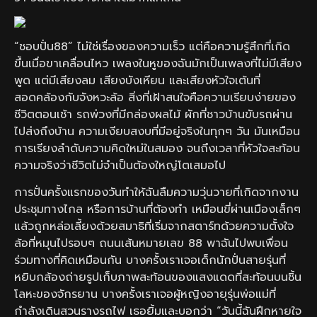
“ชอบปั่น88” ไม่ใช่เรื่องของความเร็ว แต่คือความรู้สึกที่เกิด
ขึ้นเมื่อขาเคลื่อนไหว เพลงในหูของฉันมักเป็นเพลงที่ไม่มีเสียง
พูด แต่มีเสียงลม เสียงบังเหียน และเสียงหัวใจเต้นที่
สอดคล้องกับจังหวะล้อ สิ่งที่เฝ้าสนใจคือความเรียบง่ายของ
ชีวิตตอนเช้า รถพ่วงที่มีกล่องผลไม้ ผักที่ชาวบ้านขับรถผ่าน
ไปส่งถึงบ้าน ความเงียบสงบที่มีอยู่จริงในทุกๆ วัน มันเหมือน
การเรียงลำดับความคิดใหม่ในสมอง จนถึงเวลาที่หัวใจสะท้อน
ความจริงว่าชีวิตไม่จำเป็นต้องใหญ่โตเสมอไป
การปั่นครั้งแรกของวันทำให้ฉันลืมความวุ่นวายที่เกิดจากงาน
ประชุมทางไกล หรือการบ้านที่ต้องทำ เหมือนขี่ผ่านเมืองเล็กๆ
แล้วถูกหล่อเลี้ยงด้วยสมาธิที่เริ่มจากสตาร์ทด้วยความตั้งใจ
ล้อที่หมุนไปรอบๆ ถนนเส้นหมายเลข 88 พาฉันไปพบเพื่อน
ร่วมทางที่คิดเหมือนกัน บางครั้งเราเจอเด็กนักปั่นสายรุ่นที่
หยิบกล้องถ่ายรูปเก็บภาพสะท้อนของแสงแดดที่สะท้อนบนชิ้น
โลหะของจักรยาน บางครั้งเราเจอผู้หญิงอายุรุ่นพ่อแม่ที่
กำลังเดินสวนรางรถไฟ เธอยิ้มและบอกว่า “วันนี้ฉันฝึกหายใจ