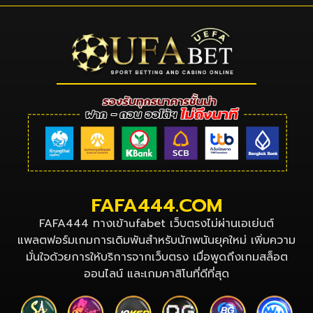
FAFA444.COM
FAFA444 ทางเข้าufabet เว็บตรงไม่ผ่านเอเย่นต์
แพลตฟอร์มเกมการเดิมพันสำหรับนักพนันยุคใหม่ เพิ่มความ
มั่นใจด้วยการให้บริการจากเว็บตรง เมื่อพูดถึงเกมสล็อต
ออนไลน์ และเกมคาสิโนที่ดีที่สุด