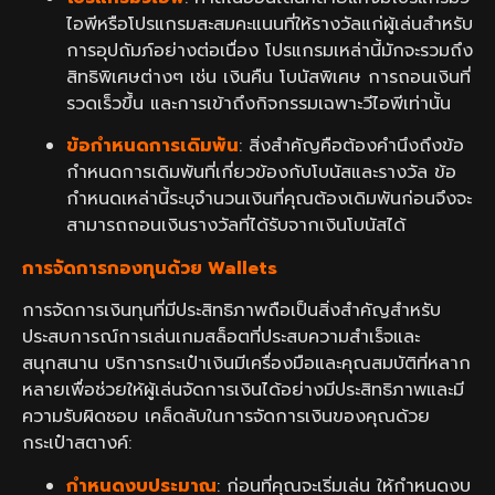
ไอพีหรือโปรแกรมสะสมคะแนนที่ให้รางวัลแก่ผู้เล่นสำหรับ
การอุปถัมภ์อย่างต่อเนื่อง โปรแกรมเหล่านี้มักจะรวมถึง
สิทธิพิเศษต่างๆ เช่น เงินคืน โบนัสพิเศษ การถอนเงินที่
รวดเร็วขึ้น และการเข้าถึงกิจกรรมเฉพาะวีไอพีเท่านั้น
ข้อกำหนดการเดิมพัน
: สิ่งสำคัญคือต้องคำนึงถึงข้อ
กำหนดการเดิมพันที่เกี่ยวข้องกับโบนัสและรางวัล ข้อ
กำหนดเหล่านี้ระบุจำนวนเงินที่คุณต้องเดิมพันก่อนจึงจะ
สามารถถอนเงินรางวัลที่ได้รับจากเงินโบนัสได้
การจัดการกองทุนด้วย Wallets
การจัดการเงินทุนที่มีประสิทธิภาพถือเป็นสิ่งสำคัญสำหรับ
ประสบการณ์การเล่นเกมสล็อตที่ประสบความสำเร็จและ
สนุกสนาน บริการกระเป๋าเงินมีเครื่องมือและคุณสมบัติที่หลาก
หลายเพื่อช่วยให้ผู้เล่นจัดการเงินได้อย่างมีประสิทธิภาพและมี
ความรับผิดชอบ เคล็ดลับในการจัดการเงินของคุณด้วย
กระเป๋าสตางค์:
กำหนดงบประมาณ
: ก่อนที่คุณจะเริ่มเล่น ให้กำหนดงบ