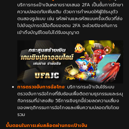
บริการกระเป๋าเงินหลายรายเสนอ 2FA เป็นชั้นการรักษา
ความปลอดภัยเพิ่มเติม ด้วยการกำหนดให้ผู้ใช้ระบุตัว
ตนสองรูปแบบ เช่น รหัสผ่านและรหัสแบบครั้งเดียวที่ส่ง
ไปยังอุปกรณ์มือถือของตน 2FA จะช่วยป้องกันการ
เข้าถึงบัญชีโดยไม่ได้รับอนุญาต
การตรวจจับการฉ้อโกง
: บริการกระเป๋าเงินใช้ระบบ
ตรวจจับการฉ้อโกงที่ซับซ้อนเพื่อติดตามธุรกรรมและระบุ
กิจกรรมที่น่าสงสัย วิธีการเชิงรุกนี้ช่วยลดความเสี่ยง
ของพฤติกรรมการฉ้อโกงและเพิ่มความปลอดภัยโดย
รวม
ขั้นตอนในการเล่นสล็อตผ่านกระเป๋าเงิน