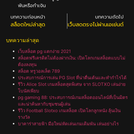
พันหรือทำเงิน
บทความก่อนหน้า
บทความถัดไป
สล็อตใหม่ล่าสุด
เว็บสดตรงไม่ผ่านเอเย่นต์
บทความล่าสุด
เว็บสล็อต pg แตกง่าย 2021
สล็อตฟรีเครดิตไม่ต้องฝากเงิน: เปิดโลกเกมสล็อตแบบไม่
ต้องลงทุน
สล็อต ทรูวอลเล็ต 789
ประสบการณ์การเล่น PG Slot ที่น่าตื่นเต้นและทำกำไรได้
รีวิว Alice Slot เกมสล็อตสุดพิเศษ จาก SLOTXO เล่นง่าย
โบนัสเพียบ
pg gaming 88: ประสบการณ์เกมสล็อตออนไลน์ที่เป็นมิตร
และน่าค้นหากับชุมชนผู้เล่น
รีวิว Football Slotxo เกมสล็อต เปิดโลกลูกหนัง ลุ้นเงิน
รางวัล
บาคาร่าสายฟ้า มือใหม่หัดเล่นเกมเดิมพัน เล่นอย่างไร