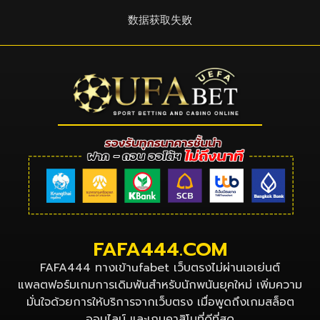
数据获取失败
FAFA444.COM
FAFA444 ทางเข้าufabet เว็บตรงไม่ผ่านเอเย่นต์
แพลตฟอร์มเกมการเดิมพันสำหรับนักพนันยุคใหม่ เพิ่มความ
มั่นใจด้วยการให้บริการจากเว็บตรง เมื่อพูดถึงเกมสล็อต
ออนไลน์ และเกมคาสิโนที่ดีที่สุด