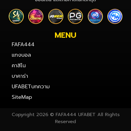
MENU
FAFA444
แทงบอล
คาสิโน
บาคาร่า
UFABETบทความ
SiteMap
Copyright 2026 © FAFA444 UFABET All Rights
Reserved