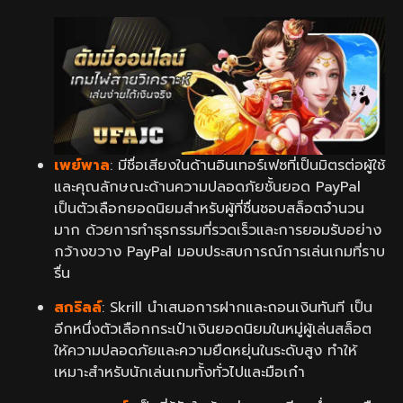
เพย์พาล
: มีชื่อเสียงในด้านอินเทอร์เฟซที่เป็นมิตรต่อผู้ใช้
และคุณลักษณะด้านความปลอดภัยชั้นยอด PayPal
เป็นตัวเลือกยอดนิยมสำหรับผู้ที่ชื่นชอบสล็อตจำนวน
มาก ด้วยการทำธุรกรรมที่รวดเร็วและการยอมรับอย่าง
กว้างขวาง PayPal มอบประสบการณ์การเล่นเกมที่ราบ
รื่น
สกริลล์
: Skrill นำเสนอการฝากและถอนเงินทันที เป็น
อีกหนึ่งตัวเลือกกระเป๋าเงินยอดนิยมในหมู่ผู้เล่นสล็อต
ให้ความปลอดภัยและความยืดหยุ่นในระดับสูง ทำให้
เหมาะสำหรับนักเล่นเกมทั้งทั่วไปและมือเก๋า