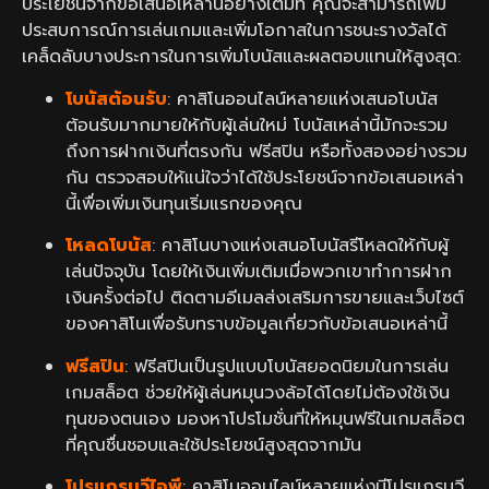
ประโยชน์จากข้อเสนอเหล่านี้อย่างเต็มที่ คุณจะสามารถเพิ่ม
ประสบการณ์การเล่นเกมและเพิ่มโอกาสในการชนะรางวัลได้
เคล็ดลับบางประการในการเพิ่มโบนัสและผลตอบแทนให้สูงสุด:
โบนัสต้อนรับ
: คาสิโนออนไลน์หลายแห่งเสนอโบนัส
ต้อนรับมากมายให้กับผู้เล่นใหม่ โบนัสเหล่านี้มักจะรวม
ถึงการฝากเงินที่ตรงกัน ฟรีสปิน หรือทั้งสองอย่างรวม
กัน ตรวจสอบให้แน่ใจว่าได้ใช้ประโยชน์จากข้อเสนอเหล่า
นี้เพื่อเพิ่มเงินทุนเริ่มแรกของคุณ
โหลดโบนัส
: คาสิโนบางแห่งเสนอโบนัสรีโหลดให้กับผู้
เล่นปัจจุบัน โดยให้เงินเพิ่มเติมเมื่อพวกเขาทำการฝาก
เงินครั้งต่อไป ติดตามอีเมลส่งเสริมการขายและเว็บไซต์
ของคาสิโนเพื่อรับทราบข้อมูลเกี่ยวกับข้อเสนอเหล่านี้
ฟรีสปิน
: ฟรีสปินเป็นรูปแบบโบนัสยอดนิยมในการเล่น
เกมสล็อต ช่วยให้ผู้เล่นหมุนวงล้อได้โดยไม่ต้องใช้เงิน
ทุนของตนเอง มองหาโปรโมชั่นที่ให้หมุนฟรีในเกมสล็อต
ที่คุณชื่นชอบและใช้ประโยชน์สูงสุดจากมัน
โปรแกรมวีไอพี
: คาสิโนออนไลน์หลายแห่งมีโปรแกรมวี