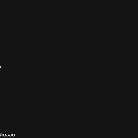
ง
บผิดชอบ