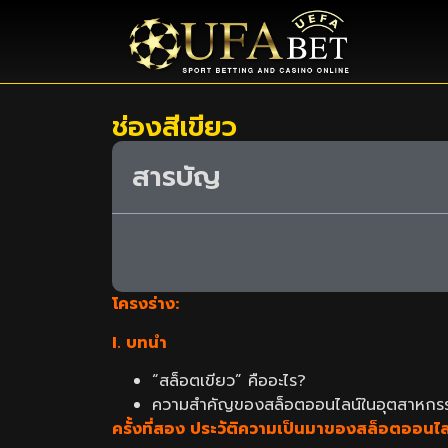
ช่องสีเขียว
สารบัญ
โครงร่าง:
I. บทนำ
“สล็อตเขียว” คืออะไร?
ความสำคัญของสล็อตออนไลน์ในอุตสาหกร
ครั้งที่สอง ประวัติความเป็นมาของสล็อตออนไล