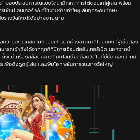
ว” มอบประสบการณ์แบบไดนามิกและการโต้ตอบแก่ผู้เล่น พร้อม
รมใหม่ อินเทอร์เฟซที่ใช้งานง่ายทำให้ผู้เล่นทุกระดับทักษะ
รับรางวัลใหญ่ได้อย่างง่ายดาย
คือความสะดวกสบายที่มอบให้ แตกต่างจากคาสิโนบนบกที่ผู้เล่นต้อง
ารถเข้าถึงได้จากทุกที่ที่มีการเชื่อมต่ออินเทอร์เน็ต นอกจากนี้
ั้งแต่เครื่องสล็อตคลาสสิกไปจนถึงสล็อตวิดีโอที่มีธีม นอกจากนี้
เพื่อดึงดูดผู้เล่น และเพิ่มโอกาสในการชนะรางวัลใหญ่