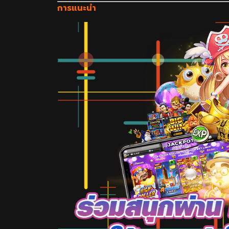
การแนะนำ