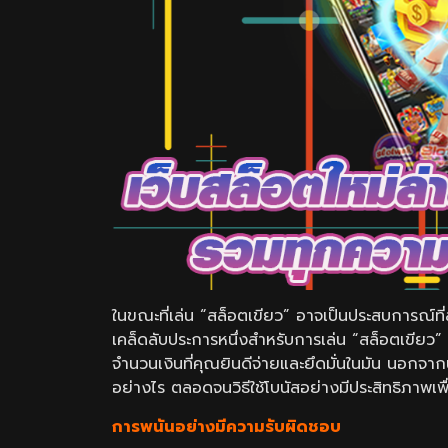
ในขณะที่เล่น “สล็อตเขียว” อาจเป็นประสบการณ์ที่
เคล็ดลับประการหนึ่งสำหรับการเล่น “สล็อตเขี
จำนวนเงินที่คุณยินดีจ่ายและยึดมั่นในมัน นอกจาก
อย่างไร ตลอดจนวิธีใช้โบนัสอย่างมีประสิทธิภาพเพื
การพนันอย่างมีความรับผิดชอบ