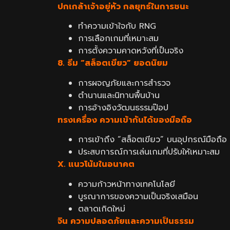
ปกเกล้าเจ้าอยู่หัว กลยุทธ์ในการชนะ
ทำความเข้าใจกับ RNG
การเลือกเกมที่เหมาะสม
การตั้งความคาดหวังที่เป็นจริง
8. ธีม “สล็อตเขียว” ยอดนิยม
การผจญภัยและการสำรวจ
ตำนานและนิทานพื้นบ้าน
การอ้างอิงวัฒนธรรมป๊อป
ทรงเครื่อง ความเข้ากันได้ของมือถือ
การเข้าถึง “สล็อตเขียว” บนอุปกรณ์มือถือ
ประสบการณ์การเล่นเกมที่ปรับให้เหมาะสม
X. แนวโน้มในอนาคต
ความก้าวหน้าทางเทคโนโลยี
บูรณาการของความเป็นจริงเสมือน
ตลาดเกิดใหม่
จิน ความปลอดภัยและความเป็นธรรม