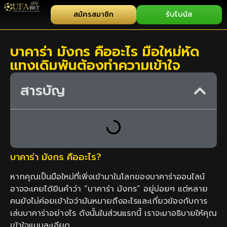
สมัครสมาชิก
รับโบนัส
บาคาร่า มังกร คืออะไร มือใหม่หัด
แทงเดิมพันต้องทำความเข้าใจ
สารบัญ
บาคาร่า มังกร คืออะไร?
หากคุณเป็นมือใหม่ที่เพิ่งเข้ามาในโลกของบาคาร่าออนไลน์
อาจจะเคยได้ยินคำว่า “บาคาร่า มังกร” อยู่บ่อยๆ แต่หลาย
คนยังไม่ค่อยเข้าใจว่ามันหมายถึงอะไรและเกี่ยวข้องกับการ
เล่นบาคาร่าอย่างไร ดังนั้นในส่วนแรกนี้ เราจะมาอธิบายให้คุณ
เข้าใจแบบละเอียด