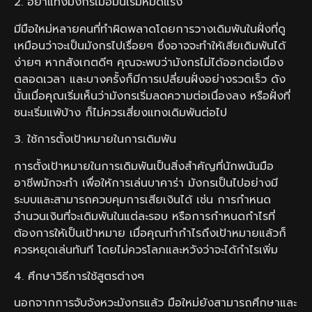
2. อย่าแทงมังกรเมื่อมันเริ่มหมดแรง
มีมือใหม่หลายคนที่ทำผิดพลาดโดยการวางเดิมพันในฝั่งที่ดู
เหมือนว่าจะเป็นมังกรไปเรื่อยๆ ซึ่งอาจจะทำให้เสียเดิมพันได้
ง่ายๆ หากสังเกตดีๆ คุณจะพบว่ามังกรไม่ได้ออกต่อเนื่อง
ตลอดเวลา และบางครั้งก็มีการเปลี่ยนฝั่งอย่างรวดเร็ว ดัง
นั้นเมื่อคุณเริ่มเห็นว่ามังกรเริ่มลดความต่อเนื่องลง หรือฝั่งที่
ชนะเริ่มแพ้บ้าง ก็ไม่ควรเสี่ยงแทงเดิมพันต่อไป
3. ใช้การตั้งเป้าหมายในการเดิมพัน
การตั้งเป้าหมายในการเดิมพันเป็นสิ่งสำคัญที่นักพนันมือ
อาชีพมักจะทำ เพื่อให้การเล่นบาคาร่า มังกรเป็นไปอย่างมี
ระบบและสามารถควบคุมการเสียเงินได้ เช่น การกำหนด
จำนวนเงินที่จะเดิมพันในแต่ละรอบ หรือการกำหนดกำไรที่
ต้องการให้เป็นเป้าหมาย เมื่อคุณทำกำไรถึงเป้าหมายแล้วก็
ควรหยุดเล่นทันที โดยไม่ควรโลภและหวังว่าจะได้กำไรเพิ่ม
4. ศึกษาวิธีการใช้สูตรต่างๆ
นอกจากการจับจังหวะมังกรแล้ว มือใหม่ยังสามารถศึกษาและ