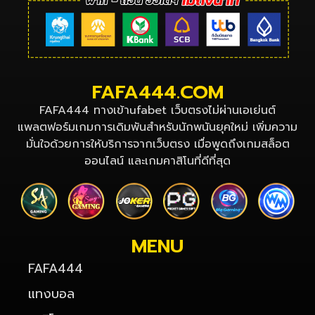
FAFA444.COM
FAFA444 ทางเข้าufabet เว็บตรงไม่ผ่านเอเย่นต์
แพลตฟอร์มเกมการเดิมพันสำหรับนักพนันยุคใหม่ เพิ่มความ
มั่นใจด้วยการให้บริการจากเว็บตรง เมื่อพูดถึงเกมสล็อต
ออนไลน์ และเกมคาสิโนที่ดีที่สุด
MENU
FAFA444
แทงบอล