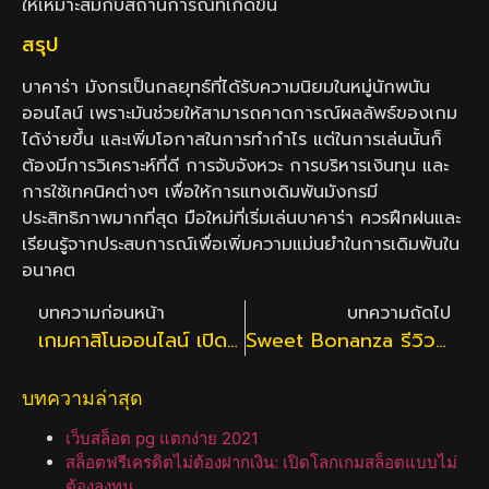
ให้เหมาะสมกับสถานการณ์ที่เกิดขึ้น
สรุป
บาคาร่า มังกรเป็นกลยุทธ์ที่ได้รับความนิยมในหมู่นักพนัน
ออนไลน์ เพราะมันช่วยให้สามารถคาดการณ์ผลลัพธ์ของเกม
ได้ง่ายขึ้น และเพิ่มโอกาสในการทำกำไร แต่ในการเล่นนั้นก็
ต้องมีการวิเคราะห์ที่ดี การจับจังหวะ การบริหารเงินทุน และ
การใช้เทคนิคต่างๆ เพื่อให้การแทงเดิมพันมังกรมี
ประสิทธิภาพมากที่สุด มือใหม่ที่เริ่มเล่นบาคาร่า ควรฝึกฝนและ
เรียนรู้จากประสบการณ์เพื่อเพิ่มความแม่นยำในการเดิมพันใน
อนาคต
บทความก่อนหน้า
บทความถัดไป
เกมคาสิโนออนไลน์ เปิด 3 เกมน่าลงทุนในการเล่น สำหรับมือใหม่
Sweet Bonanza รีวิว เกมสล็อตสุดฮิต เล่นเพลิน เงินแตก รวยกระจาย
บทความล่าสุด
เว็บสล็อต pg แตกง่าย 2021
สล็อตฟรีเครดิตไม่ต้องฝากเงิน: เปิดโลกเกมสล็อตแบบไม่
ต้องลงทุน