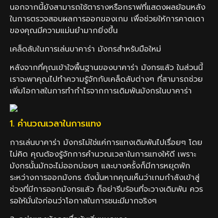
นอกจากนี้ยังสามารถใช้ตารางหรือกราฟที่แสดงผลย้อนหลัง
ในการตรวจสอบผลการออกของเกม เพื่อช่วยให้การคาดเดา
ของคุณมีความแม่นยำมากยิ่งขึ้น
เคล็ดลับในการเล่นบาคาร่า มังกรสำหรับมือใหม่
หลังจากที่คุณเข้าใจพื้นฐานของบาคาร่า มังกรแล้ว ในส่วนนี้
เราจะพาคุณไปทำความรู้จักกับเคล็ดลับต่างๆ ที่สามารถช่วย
เพิ่มโอกาสในการทำกำไรจากการเดิมพันมังกรในบาคาร่า
1. คำนวณเวลาในการแทง
การเล่นบาคาร่า มังกรไม่ใช่แค่การแทงเดิมพันไปเรื่อยๆ โดย
ไม่คิด คุณต้องรู้จักการคำนวณเวลาในการแทงให้ดี เพราะ
มังกรนั้นมักจะไม่ออกบ่อยๆ และบางครั้งก็มีการหยุดพัก
ระหว่างการออกมังกร ดังนั้นหากคุณเห็นว่าเกมกำลังเข้าสู่
ช่วงที่มีการออกมังกรแล้ว ก็อย่ารีบร้อนที่จะวางเดิมพัน ควร
รอให้มั่นใจก่อนว่าโอกาสในการชนะมีมากจริงๆ