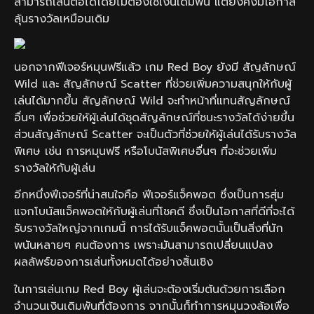
สามารถเล่นต่อได้โดยไม่ต้องใช้เงินเดิมพัน แต่ยังคงมีโอกาส
ลุ้นรางวัลเหมือนเดิม
นอกจากฟีเจอร์หมุนฟรีแล้ว เกม Red Boy ยังมี สัญลักษณ์
Wild และ สัญลักษณ์ Scatter ที่ช่วยเพิ่มความสนุกให้กับผู้
เล่นได้มากขึ้น สัญลักษณ์ Wild จะทำหน้าที่แทนสัญลักษณ์
อื่นๆ เพื่อช่วยให้ผู้เล่นได้ชุดสัญลักษณ์ที่ชนะรางวัลได้ง่ายขึ้น
ส่วนสัญลักษณ์ Scatter จะเป็นตัวที่ช่วยให้ผู้เล่นได้รับรางวัล
พิเศษ เช่น การหมุนฟรี หรือโบนัสพิเศษอื่นๆ ที่จะช่วยเพิ่ม
รางวัลให้กับผู้เล่น
อีกหนึ่งฟีเจอร์ที่น่าสนใจคือ ฟีเจอร์แจ็คพอต ซึ่งเป็นการสุ่ม
แจกโบนัสแจ็คพอตให้กับผู้เล่นที่โชคดี ซึ่งเป็นโอกาสที่ดีที่จะได้
รับรางวัลใหญ่จากเกมนี้ การได้รับแจ็คพอตนั้นเป็นสิ่งที่นัก
พนันหลายๆ คนต้องการ เพราะมันสามารถเปลี่ยนแปลง
ผลลัพธ์ของการเล่นทั้งหมดได้อย่างสิ้นเชิง
ในการเล่นเกม Red Boy ผู้เล่นจะต้องเริ่มต้นด้วยการเลือก
จำนวนเงินเดิมพันที่ต้องการ จากนั้นก็ทำการหมุนวงล้อเพื่อ