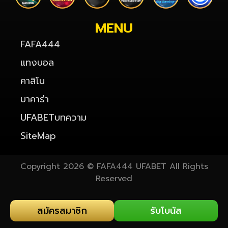
MENU
FAFA444
แทงบอล
คาสิโน
บาคาร่า
UFABETบทความ
SiteMap
Copyright 2026 © FAFA444 UFABET All Rights
Reserved
สมัครสมาชิก
รับโบนัส