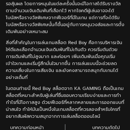
รอลุ้นผล โดยการหมุนในแต่ละครั้งนั้นจะมีโอกาสได้รับรางวัล
ตามจำนวนเงินเดิมพันที่เลือกไว้ หากโชคดีผู้เล่นอาจจะได้
โบนัสหรือรางวัลพิเศษจากฟีเจอร์ที่มีในเกม แต่การที่จะได้รับ
โบนัสหรือรางวัลพิเศษนั้นก็ขึ้นอยู่กับการหมุนวงล้อและการตั้ง
เดิมพันอย่างเหมาะสม
สิ่งที่สำคัญในการเล่นเกมสล็อต Red Boy คือการบริหารเงิน
ให้ดีและเลือกจำนวนเงินเดิมพันที่ไม่เกินตัว ควรเริ่มต้นด้วย
การเดิมพันที่ไม่สูงมาก และค่อยๆ เพิ่มเดิมพันเมื่อคุณเริ่ม
เข้าใจเกมและเริ่มรู้สึกมั่นใจมากขึ้น การเล่นแบบนี้จะช่วยลด
ความเสี่ยงในการเสียเงิน และยังคงสามารถสนุกกับเกมได้
อย่างเต็มที่
ในตอนท้ายนี้ Red Boy สล็อตจาก KA GAMING ถือเป็นเกม
สล็อตที่เหมาะสำหรับผู้เล่นที่ชื่นชอบความเรียบง่ายและการทำ
กำไรที่มีโอกาสสูง ด้วยฟีเจอร์ที่หลากหลายและการออกแบบที่
น่าสนใจ ทำให้มันเป็นหนึ่งในเกมสล็อตที่ควรลองสำหรับใครที่
อยากสัมผัสความสนุกจากการเล่นสล็อตออนไลน์
บทความก่อนหน้า
บทความถัดไป