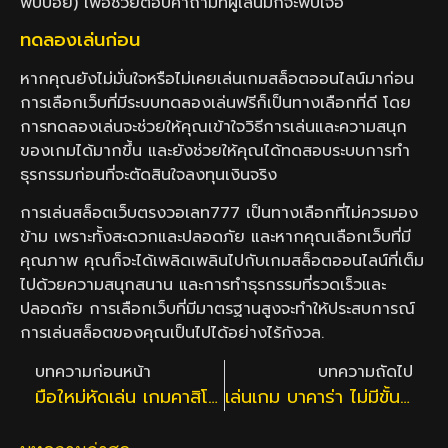
พบบ่อย) เพื่อช่วยตอบคำถามที่ผู้เล่นมักจะพบเจอ
ทดลองเล่นก่อน
หากคุณยังไม่มั่นใจหรือไม่เคยเล่นเกมสล็อตออนไลน์มาก่อน
การเลือกเว็บที่มีระบบทดลองเล่นฟรีก็เป็นทางเลือกที่ดี โดย
การทดลองเล่นจะช่วยให้คุณเข้าใจวิธีการเล่นและความสนุก
ของเกมได้มากขึ้น และยังช่วยให้คุณได้ทดสอบระบบการทำ
ธุรกรรมก่อนที่จะตัดสินใจลงทุนเงินจริง
การเล่นสล็อตเว็บตรงวอเลท777 เป็นทางเลือกที่ไม่ควรมอง
ข้าม เพราะทั้งสะดวกและปลอดภัย และหากคุณเลือกเว็บที่มี
คุณภาพ คุณก็จะได้เพลิดเพลินไปกับเกมสล็อตออนไลน์ที่เต็ม
ไปด้วยความสนุกสนาน และการทำธุรกรรมที่รวดเร็วและ
ปลอดภัย การเลือกเว็บที่มีมาตรฐานสูงจะทำให้ประสบการณ์
การเล่นสล็อตของคุณเป็นไปได้อย่างไร้กังวล.
บทความก่อนหน้า
บทความถัดไป
มือใหม่หัดเล่น เกมคาสิโนออนไลน์ ควรมีอะไรบ้าง
เล่นเกม บาคาร่า ไม่มีขั้นต่ำ เล่นง่าย ฝากถอนได้ตลอดเวลา 24 ชั่วโมง