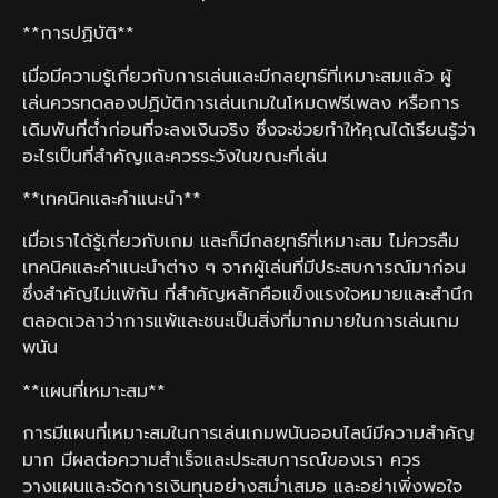
**การปฏิบัติ**
เมื่อมีความรู้เกี่ยวกับการเล่นและมีกลยุทธ์ที่เหมาะสมแล้ว ผู้
เล่นควรทดลองปฏิบัติการเล่นเกมในโหมดฟรีเพลง หรือการ
เดิมพันที่ต่ำก่อนที่จะลงเงินจริง ซึ่งจะช่วยทำให้คุณได้เรียนรู้ว่า
อะไรเป็นที่สําคัญและควรระวังในขณะที่เล่น
**เทคนิคและคำแนะนำ**
เมื่อเราได้รู้เกี่ยวกับเกม และก็มีกลยุทธ์ที่เหมาะสม ไม่ควรลืม
เทคนิคและคำแนะนำต่าง ๆ จากผู้เล่นที่มีประสบการณ์มาก่อน
ซึ่งสําคัญไม่แพ้กัน ที่สําคัญหลักคือแข็งแรงใจหมายและสํานึก
ตลอดเวลาว่าการแพ้และชนะเป็นสิ่งที่มากมายในการเล่นเกม
พนัน
**แผนที่เหมาะสม**
การมีแผนที่เหมาะสมในการเล่นเกมพนันออนไลน์มีความสำคัญ
มาก มีผลต่อความสําเร็จและประสบการณ์ของเรา ควร
วางแผนและจัดการเงินทุนอย่างสม่ำเสมอ และอย่าเพิ่่งพอใจ