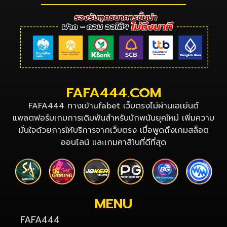
FAFA444.COM
FAFA444 ทางเข้าufabet เว็บตรงไม่ผ่านเอเย่นต์
แพลตฟอร์มเกมการเดิมพันสำหรับนักพนันยุคใหม่ เพิ่มความ
มั่นใจด้วยการให้บริการจากเว็บตรง เมื่อพูดถึงเกมสล็อต
ออนไลน์ และเกมคาสิโนที่ดีที่สุด
MENU
FAFA444