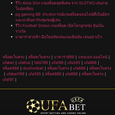
รีวิว Alice Slot เกมสล็อตสุดพิเศษ จาก SLOTXO เล่นง่าย
โบนัสเพียบ
pg gaming 88: ประสบการณ์เกมสล็อตออนไลน์ที่เป็นมิตร
และน่าค้นหากับชุมชนผู้เล่น
รีวิว Football Slotxo เกมสล็อต เปิดโลกลูกหนัง ลุ้นเงิน
รางวัล
บาคาร่าสายฟ้า มือใหม่หัดเล่นเกมเดิมพัน เล่นอย่างไร
สล็อตเว็บตรง
｜
สล็อตเว็บตรง
｜
บาคาร่า888
｜
แทงบอล ออนไลน์
｜
ufabet
｜
ufathai
｜
fafa789
｜
ufa168
｜
ufa365
｜
ufa888
｜
สล็อต888
｜
doofootball
｜
สล็อตเว็บตรง
｜
ufa888
｜
สล็อตเว็บตรง
｜
ufabet168
｜
ufa365
｜
สล็อต888
｜
ufa888
｜
สล็อตเว็บตรง
｜
ufa191
｜