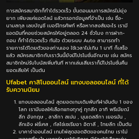
การสมัครสมาชิกก็ทำได้รวดเร็ว ขั้นตอนมนการสมัครไม่ยุ่ง
ยาก เพียงแค่แอดไลน์ แล้วกรอกข้อมูลที่จำเป็น เช่น ชื่อ-
นามสกุล เลขบัญชี เบอร์โทรศัพท์ หรือหากสงสัยอะไร เรามี
แอดมินที่คอยช่วยสมัครให้อยู่ตลอด 24 ชั่วโมง การฝาก-
ถอน ก็ทำได้รวดเร็ว ทันใจ ด้วยระบบ Auto สามารถทำ
รายการได้โดยตัวของท่านเอง ใช้เวลาไม่เกิน 1 นาที ก็เสร็จ
แล้ว สมัครสมาชิกกับเราวันนี้ยังมีโปรโมชั่นอีกมาย เช่น สมัคร
สมาชิกใหม่รับโบนัสเพิ่มทันที หากเล่นเสียเราก็มีโปรโมชั่นคืน
ยอดเสียให้ เป็นต้น
Ufabet คาสิโนออนไลน์ แทงบอลออนไลน์ ที่ได้
รับความนิยม
แทงบอลออนไลน์ สุดยอดเกมเดิมพันกีฬาอันดับ 1 ของ
โลก เรามีบอลให้เลือกแทงทุกคู่ ทุกลีก อาทิ พรีเมียณ์
ลีก อังกฤษ , ลาลีกา สเปน , บุนเดสลีกา เยอรมัน ,
ลีกเอิง ฝรั่เศส , กัลโช่เซเรียอา อิตาลี , ไทยลีก เป็นต้น
บาคาร่าออนไลน์ เกมไพ่สุดฮอตฮิตของคนไทย เราไม่