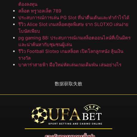
ต้องลงทุน
สล็อต ทรูวอลเล็ต 789
ประสบการณ์การเล่น PG Slot ที่น่าตื่นเต้นและทำกำไรได้
รีวิว Alice Slot เกมสล็อตสุดพิเศษ จาก SLOTXO เล่นง่าย
โบนัสเพียบ
pg gaming 88: ประสบการณ์เกมสล็อตออนไลน์ที่เป็นมิตร
และน่าค้นหากับชุมชนผู้เล่น
รีวิว Football Slotxo เกมสล็อต เปิดโลกลูกหนัง ลุ้นเงิน
รางวัล
บาคาร่าสายฟ้า มือใหม่หัดเล่นเกมเดิมพัน เล่นอย่างไร
数据获取失败