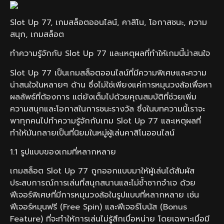
Slot Up 77, เกมสล็อตออนไลน์, คาสิโน, โอกาสชนะ, ความ
สนุก, เกมสล็อต
ทำความรู้จักกับ Slot Up 77 และเหตุผลที่ทำให้เกมนี้น่าสนใจ
Slot Up 77 เป็นเกมสล็อตออนไลน์ที่มีความพิเศษและความ
น่าสนใจในหลายๆ ด้าน ซึ่งไม่ใช่เพียงแค่การหมุนวงล้อเพื่อหา
ผลลัพธ์ที่ต้องการ แต่ยังเต็มไปด้วยคุณสมบัติที่ช่วยเพิ่ม
ความสนุกและโอกาสในการชนะรางวัล ซึ่งในบทความนี้เราจะ
พาทุกคนไปทำความรู้จักกับเกม Slot Up 77 และเหตุผลที่
ทำให้มันกลายเป็นที่นิยมในหมู่ผู้เล่นคาสิโนออนไลน์
1.1 รูปแบบของเกมที่หลากหลาย
เกมสล็อต Slot Up 77 ถูกออกแบบมาให้ผู้เล่นได้สัมผัส
ประสบการณ์การเล่นที่สนุกสนานและไม่ซ้ำซากจำเจ ด้วย
ฟีเจอร์พิเศษที่มีการหมุนวงล้อในรูปแบบที่หลากหลาย เช่น
ฟีเจอร์หมุนฟรี (Free Spin) และฟีเจอร์โบนัส (Bonus
Feature) ที่จะทำให้การเล่นไม่รู้สึกเบื่อหน่าย โดยเฉพาะเมื่อมี