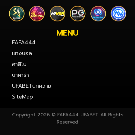
MENU
FAFA444
แทงบอล
คาสิโน
บาคาร่า
UFABETบทความ
SiteMap
Copyright 2026 © FAFA444 UFABET All Rights
Reserved