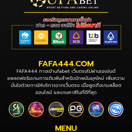
FAFA444.COM
FAFA444 ทางเข้าufabet เว็บตรงไม่ผ่านเอเย่นต์
แพลตฟอร์มเกมการเดิมพันสำหรับนักพนันยุคใหม่ เพิ่มความ
มั่นใจด้วยการให้บริการจากเว็บตรง เมื่อพูดถึงเกมสล็อต
ออนไลน์ และเกมคาสิโนที่ดีที่สุด
MENU