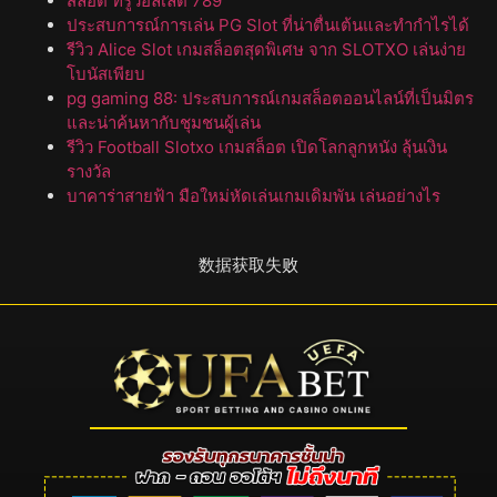
สล็อต ทรูวอลเล็ต 789
ประสบการณ์การเล่น PG Slot ที่น่าตื่นเต้นและทำกำไรได้
รีวิว Alice Slot เกมสล็อตสุดพิเศษ จาก SLOTXO เล่นง่าย
โบนัสเพียบ
pg gaming 88: ประสบการณ์เกมสล็อตออนไลน์ที่เป็นมิตร
และน่าค้นหากับชุมชนผู้เล่น
รีวิว Football Slotxo เกมสล็อต เปิดโลกลูกหนัง ลุ้นเงิน
รางวัล
บาคาร่าสายฟ้า มือใหม่หัดเล่นเกมเดิมพัน เล่นอย่างไร
数据获取失败