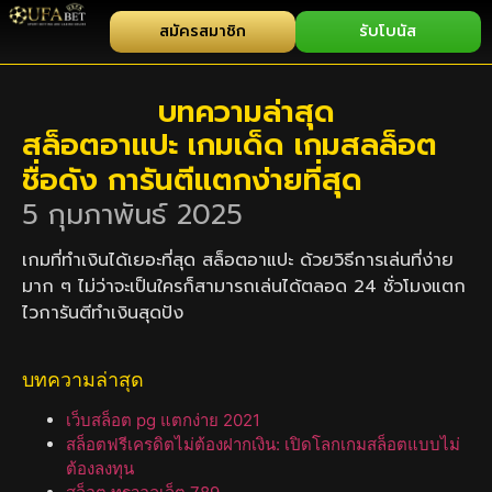
สมัครสมาชิก
รับโบนัส
บทความล่าสุด
สล็อตอาแปะ เกมเด็ด เกมสลล็อต
ชื่อดัง การันตีแตกง่ายที่สุด
5 กุมภาพันธ์ 2025
เกมที่ทำเงินได้เยอะที่สุด สล็อตอาแปะ ด้วยวิธีการเล่นที่ง่าย
มาก ๆ ไม่ว่าจะเป็นใครก็สามารถเล่นได้ตลอด 24 ชั่วโมงแตก
ไวการันตีทำเงินสุดปัง
บทความล่าสุด
เว็บสล็อต pg แตกง่าย 2021
สล็อตฟรีเครดิตไม่ต้องฝากเงิน: เปิดโลกเกมสล็อตแบบไม่
ต้องลงทุน