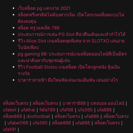
เว็บสล็อต pg แตกง่าย 2021
สล็อตฟรีเครดิตไม่ต้องฝากเงิน: เปิดโลกเกมสล็อตแบบไม่
ต้องลงทุน
สล็อต ทรูวอลเล็ต 789
ประสบการณ์การเล่น PG Slot ที่น่าตื่นเต้นและทำกำไรได้
รีวิว Alice Slot เกมสล็อตสุดพิเศษ จาก SLOTXO เล่นง่าย
โบนัสเพียบ
pg gaming 88: ประสบการณ์เกมสล็อตออนไลน์ที่เป็นมิตร
และน่าค้นหากับชุมชนผู้เล่น
รีวิว Football Slotxo เกมสล็อต เปิดโลกลูกหนัง ลุ้นเงิน
รางวัล
บาคาร่าสายฟ้า มือใหม่หัดเล่นเกมเดิมพัน เล่นอย่างไร
สล็อตเว็บตรง
｜
สล็อตเว็บตรง
｜
บาคาร่า888
｜
แทงบอล ออนไลน์
｜
ufabet
｜
ufathai
｜
fafa789
｜
ufa168
｜
ufa365
｜
ufa888
｜
สล็อต888
｜
doofootball
｜
สล็อตเว็บตรง
｜
ufa888
｜
สล็อตเว็บตรง
｜
ufabet168
｜
ufa365
｜
สล็อต888
｜
ufa888
｜
สล็อตเว็บตรง
｜
ufa191
｜