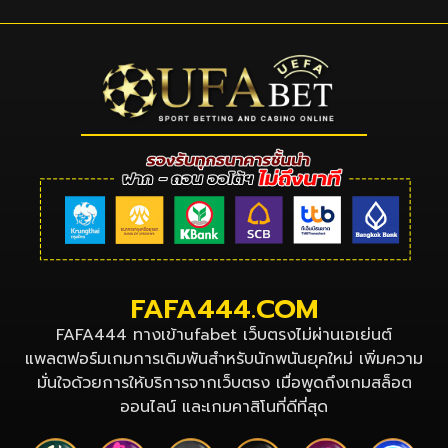
FAFA444.COM
FAFA444 ทางเข้าufabet เว็บตรงไม่ผ่านเอเย่นต์
แพลตฟอร์มเกมการเดิมพันสำหรับนักพนันยุคใหม่ เพิ่มความ
มั่นใจด้วยการให้บริการจากเว็บตรง เมื่อพูดถึงเกมสล็อต
ออนไลน์ และเกมคาสิโนที่ดีที่สุด