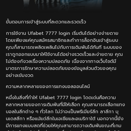
ขั้นตอนการเข้าสู่ระบบที่สะดวกและรวดเร็ว
การใช้งาน Ufabet 7777 login เริ่มต้นได้อย่างง่ายดาย
โดยเพียงแค่คุณสมัครสมาชิกและทำการล็อกอินเข้าสู่ระบบ
คุณก็สามารถเพลิดเพลินไปกับการเดิมพันได้ทันที ระบบของ
เราถูกออกแบบมาให้ใช้งานได้อย่างรวดเร็วและง่ายดาย คุณ
ไม่ต้องกังวลเรื่องความปลอดภัย เนื่องจากทางเว็บไซต์มี
มาตรการรักษาความปลอดภัยของข้อมูลส่วนตัวของคุณ
อย่างเข้มงวด
ความหลากหลายของการแทงบอลออนไลน์
หนึ่งในสิ่งที่ทำให้ Ufabet 7777 login โดดเด่นคือความ
หลากหลายของการเดิมพันที่มีให้เลือก คุณสามารถเลือกแทง
บอลในลีกต่าง ๆ ทั่วโลก ไม่ว่าจะเป็นพรีเมียร์ลีก ลาลีกา บุ
นเดสลีกา หรือแม้แต่ลีกในเอเชียและอเมริกาใต้ นอกจากนี้ยัง
มีการแทงแบบสดที่ช่วยให้คุณสามารถวางเดิมพันขณะที่เกม