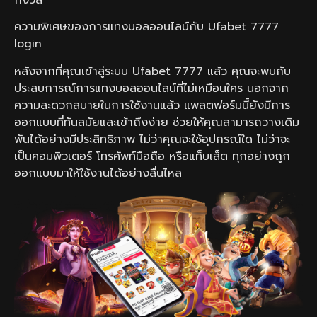
ความพิเศษของการแทงบอลออนไลน์กับ Ufabet 7777
login
หลังจากที่คุณเข้าสู่ระบบ Ufabet 7777 แล้ว คุณจะพบกับ
ประสบการณ์การแทงบอลออนไลน์ที่ไม่เหมือนใคร นอกจาก
ความสะดวกสบายในการใช้งานแล้ว แพลตฟอร์มนี้ยังมีการ
ออกแบบที่ทันสมัยและเข้าถึงง่าย ช่วยให้คุณสามารถวางเดิม
พันได้อย่างมีประสิทธิภาพ ไม่ว่าคุณจะใช้อุปกรณ์ใด ไม่ว่าจะ
เป็นคอมพิวเตอร์ โทรศัพท์มือถือ หรือแท็บเล็ต ทุกอย่างถูก
ออกแบบมาให้ใช้งานได้อย่างลื่นไหล