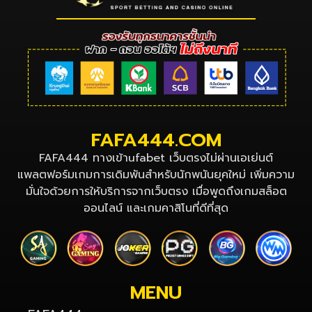
FAFA444.COM
FAFA444 ทางเข้าufabet เว็บตรงไม่ผ่านเอเย่นต์
แพลตฟอร์มเกมการเดิมพันสำหรับนักพนันยุคใหม่ เพิ่มความ
มั่นใจด้วยการให้บริการจากเว็บตรง เมื่อพูดถึงเกมสล็อต
ออนไลน์ และเกมคาสิโนที่ดีที่สุด
MENU