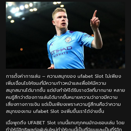
การตั้งค่าการเล่น – ความสนุกของ ufabet Slot ไม่เพียง
เพิ่มเงื่อนไขให้ชนะที่มีความก้าวหน้าและเพื่อให้มีความ
สนุกสนานได้มากขึ้น แต่ยังทำให้ได้รับรางวัลที่มากมาย หลาย
คนรู้สึกว่าต้องการเล่นได้มากขึ้นหมายความว่าอาจมีความ
เสี่ยงทางการเงิน แต่เป็นเพียงเพราะความรู้สึกนคือว่าความ
สนุกของเกม ufabet Slot จะเพิ่มขึ้นเราได้ง่ายขึ้น
เมื่อพูดถึง UFABET Slot เกมนี้แทบทุกคนมักจะชอบเล่น โดย
ทำให้มีอิทธิพลต่อผู้เล่นใหม่ทำให้เกมนี้เป็นที่นิยมและเป็นที่รู้จัก