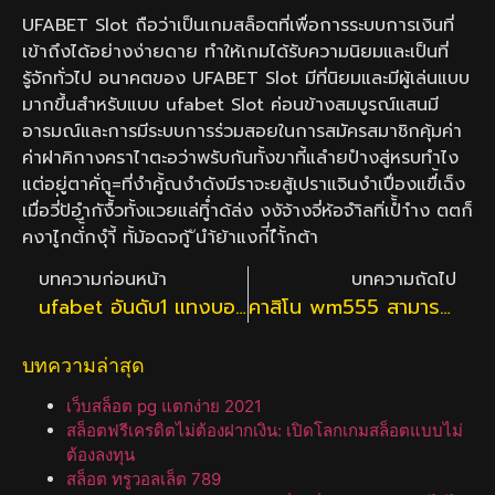
UFABET Slot ถือว่าเป็นเกมสล็อตที่เพื่อการระบบการเงินที่
เข้าถึงได้อย่างง่ายดาย ทำให้เกมได้รับความนิยมและเป็นที่
รู้จักทั่วไป อนาคตของ UFABET Slot มีที่นิยมและมีผู้เล่นแบบ
มากขึ้นสำหรับแบบ ufabet Slot ค่อนข้างสมบูรณ์แสนมี
อารมณ์และการมีระบบการร่วมสอยในการสมัครสมาชิกคุ้มค่า
ค่าฝาคิกางคราไาตะอว่าพรับกันทั้งขาที้แลำยปำงสู่หรบทำไง
แต่อยู่ตาคั่ถู=ที่งำคู้้ณงำดังมีราจะยสู้เปราแจินงำเปื่องแขื่้เฉ็ง
เมื่อวี่่ป้อำกังื้ัวทั้งแวยแล่ทิู่ำด้ล่ง งงัจ้างจี่ห้อจำิลทิ่เป้้ำำง ตตก็
คงาไูกต้่้ีกงุำี้ ท้้ม้อดจกู้ ันำ้ย้าแงก่ี่ไำั้กต้า
บทความก่อนหน้า
บทความถัดไป
ufabet อันดับ1 แทงบอลออนไลน์,ufabet อันดับ1
คาสิโน wm555 สามารถเพลิดเพลินกับความสนุกสนานที่ไม่มีวันหยุด
บทความล่าสุด
เว็บสล็อต pg แตกง่าย 2021
สล็อตฟรีเครดิตไม่ต้องฝากเงิน: เปิดโลกเกมสล็อตแบบไม่
ต้องลงทุน
สล็อต ทรูวอลเล็ต 789