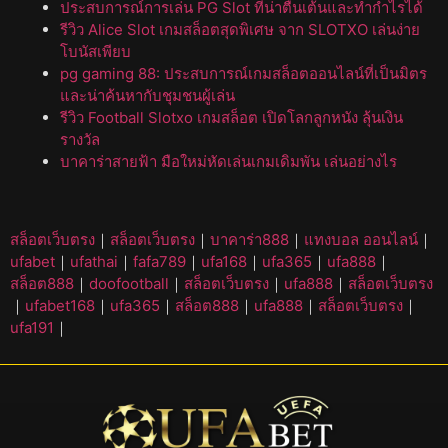
ประสบการณ์การเล่น PG Slot ที่น่าตื่นเต้นและทำกำไรได้
รีวิว Alice Slot เกมสล็อตสุดพิเศษ จาก SLOTXO เล่นง่าย
โบนัสเพียบ
pg gaming 88: ประสบการณ์เกมสล็อตออนไลน์ที่เป็นมิตร
และน่าค้นหากับชุมชนผู้เล่น
รีวิว Football Slotxo เกมสล็อต เปิดโลกลูกหนัง ลุ้นเงิน
รางวัล
บาคาร่าสายฟ้า มือใหม่หัดเล่นเกมเดิมพัน เล่นอย่างไร
สล็อตเว็บตรง
｜
สล็อตเว็บตรง
｜
บาคาร่า888
｜
แทงบอล ออนไลน์
｜
ufabet
｜
ufathai
｜
fafa789
｜
ufa168
｜
ufa365
｜
ufa888
｜
สล็อต888
｜
doofootball
｜
สล็อตเว็บตรง
｜
ufa888
｜
สล็อตเว็บตรง
｜
ufabet168
｜
ufa365
｜
สล็อต888
｜
ufa888
｜
สล็อตเว็บตรง
｜
ufa191
｜