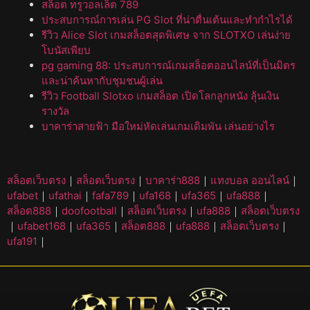
สล็อต ทรูวอลเล็ต 789
ประสบการณ์การเล่น PG Slot ที่น่าตื่นเต้นและทำกำไรได้
รีวิว Alice Slot เกมสล็อตสุดพิเศษ จาก SLOTXO เล่นง่าย
โบนัสเพียบ
pg gaming 88: ประสบการณ์เกมสล็อตออนไลน์ที่เป็นมิตร
และน่าค้นหากับชุมชนผู้เล่น
รีวิว Football Slotxo เกมสล็อต เปิดโลกลูกหนัง ลุ้นเงิน
รางวัล
บาคาร่าสายฟ้า มือใหม่หัดเล่นเกมเดิมพัน เล่นอย่างไร
สล็อตเว็บตรง
｜
สล็อตเว็บตรง
｜
บาคาร่า888
｜
แทงบอล ออนไลน์
｜
ufabet
｜
ufathai
｜
fafa789
｜
ufa168
｜
ufa365
｜
ufa888
｜
สล็อต888
｜
doofootball
｜
สล็อตเว็บตรง
｜
ufa888
｜
สล็อตเว็บตรง
｜
ufabet168
｜
ufa365
｜
สล็อต888
｜
ufa888
｜
สล็อตเว็บตรง
｜
ufa191
｜